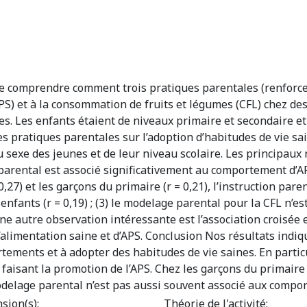
 de comprendre comment trois pratiques parentales (renforc
(APS) et à la consommation de fruits et légumes (CFL) chez de
. Les enfants étaient de niveaux primaire et secondaire et 
es pratiques parentales sur l’adoption d’habitudes de vie sa
 sexe des jeunes et de leur niveau scolaire. Les principaux ré
rental est associé significativement au comportement d’APS (r
= 0,27) et les garçons du primaire (r = 0,21), l’instruction pa
enfants (r = 0,19) ; (3) le modelage parental pour la CFL n’e
 Une autre observation intéressante est l’association croisée
’alimentation saine et d’APS. Conclusion Nos résultats indi
tements et à adopter des habitudes de vie saines. En particu
faisant la promotion de l’APS. Chez les garçons du primaire
odelage parental n’est pas aussi souvent associé aux compor
sion(s):
Théorie de l'activité: