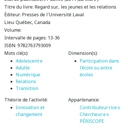
Titre du livre:
Regard sur... les jeunes et les relations
Éditeur:
Presses de l'Université Laval
Lieu:
Québec, Canada
Volume:
Intervalle de pages:
13-36
ISBN:
9782763793009
Mots clé(s):
Dimension(s):
Adolescent·e
Participation dans
Adulte
l’école ou entre
Numérique
écoles
Relations
Transition
Théorie de l'activité:
Appartenance:
Innovation et
Contributeur·rice·s
changement
Chercheur·e·s
PÉRISCOPE