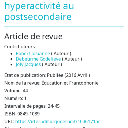
hyperactivité au
postsecondaire
Article de revue
Contributeurs:
Robert Josianne
( Auteur )
Debeurme Godelieve
( Auteur )
Joly Jacques
( Auteur )
État de publication:
Publiée (2016 Avril )
Nom de la revue:
Éducation et Francophonie
Volume:
44
Numéro:
1
Intervalle de pages:
24-45
ISBN:
0849-1089
URL:
https://id.erudit.org/iderudit/1036171ar