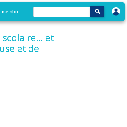
e membre
colaire... et
ause et de