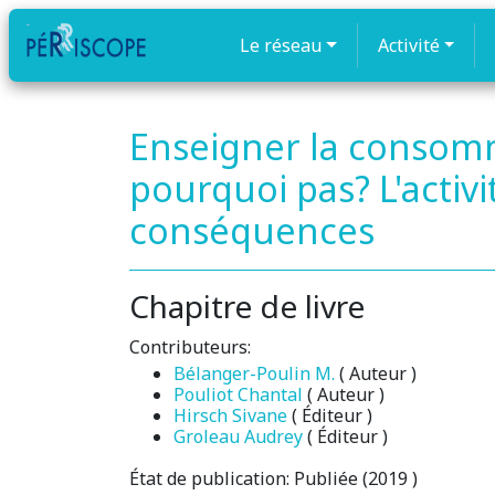
Le réseau
Activité
Enseigner la consomma
pourquoi pas? L'activ
conséquences
Chapitre de livre
Contributeurs:
Bélanger-Poulin M.
( Auteur )
Pouliot Chantal
( Auteur )
Hirsch Sivane
( Éditeur )
Groleau Audrey
( Éditeur )
État de publication:
Publiée (2019 )