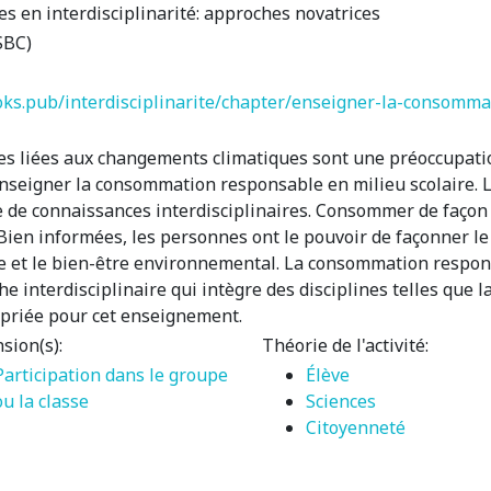
s en interdisciplinarité: approches novatrices
SBC)
ks.pub/interdisciplinarite/chapter/enseigner-la-consommat
es liées aux changements climatiques sont une préoccupatio
d’enseigner la consommation responsable en milieu scolaire
se de connaissances interdisciplinaires. Consommer de façon
Bien informées, les personnes ont le pouvoir de façonner l
ice et le bien-être environnemental. La consommation respo
e interdisciplinaire qui intègre des disciplines telles que la
opriée pour cet enseignement.
sion(s):
Théorie de l'activité:
Participation dans le groupe
Élève
ou la classe
Sciences
Citoyenneté