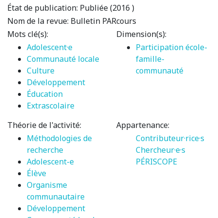
État de publication:
Publiée (2016 )
Nom de la revue:
Bulletin PARcours
Mots clé(s):
Dimension(s):
Adolescent·e
Participation école-
Communauté locale
famille-
Culture
communauté
Développement
Éducation
Extrascolaire
Théorie de l'activité:
Appartenance:
Méthodologies de
Contributeur·rice·s
recherche
Chercheur·e·s
Adolescent-e
PÉRISCOPE
Élève
Organisme
communautaire
Développement