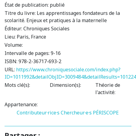
État de publication:
publié
Titre du livre:
Les apprentissages fondateurs de la
scolarité. Enjeux et pratiques à la maternelle
Éditeur:
Chroniques Sociales
Lieu:
Paris, France
Volume:
Intervalle de pages:
9-16
ISBN:
978-2-36717-693-2
URL:
https://www.chroniquesociale.com/index.php?
ID=1011992&detailObjID=3009484&detailResults=101224
Mots clé(s):
Dimension(s):
Théorie de
l'activité:
Appartenance:
Contributeur·rice·s
Chercheur·e·s PÉRISCOPE
Partager :