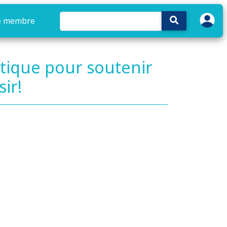
e membre
matique pour soutenir
ir!