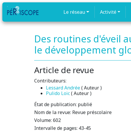
Le réseau
Activité
Des routines d'éveil a
le développement globa
Article de revue
Contributeurs:
Lessard Andrée
( Auteur )
Pulido Loïc
( Auteur )
État de publication:
publié
Nom de la revue:
Revue préscolaire
Volume:
602
Intervalle de pages:
43-45