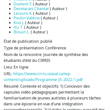
Dumont F.
( Auteur )
Desmarais Chantal
( Auteur )
Lecours A.
( Auteur )
Poulin Valérie
( Auteur )
Kiss J.
( Auteur )
Hu T.
( Auteur )
Blouin L.
( Auteur )
État de publication:
publié
Type de présentation:
Conférence
Nom de la rencontre:
Journée de synthèse des
étudiants d'été du CIRRIS
Lieu:
En ligne
URL:
https://www.cirris.ulaval.ca/wp-
content/uploads/Programme-JS-2022-1.pdf
Résumé:
Contexte et objectifs: 1) Concevoir des
capsules vidéo pédagogiques permettant la
familiarisation de jeunes autistes à plusieurs tâches
dans une épicerie en vue d’une intégration
socioprofessionnelle. 2) Valider le contenu narratif des