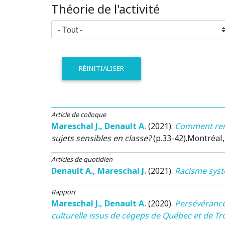
Théorie de l'activité
RÉINITIALISER
Article de colloque
Mareschal J.
,
Denault A.
(2021)
.
Comment rend
sujets sensibles en classe?
(p.33-42).
Montréal
Articles de quotidien
Denault A.
,
Mareschal J.
(2021)
.
Racisme syst
Rapport
Mareschal J.
,
Denault A.
(2020)
.
Persévérance 
culturelle issus de cégeps de Québec et de Tro