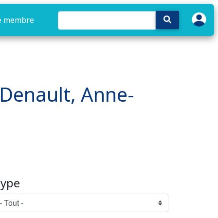
e membre
: Denault, Anne-
ype