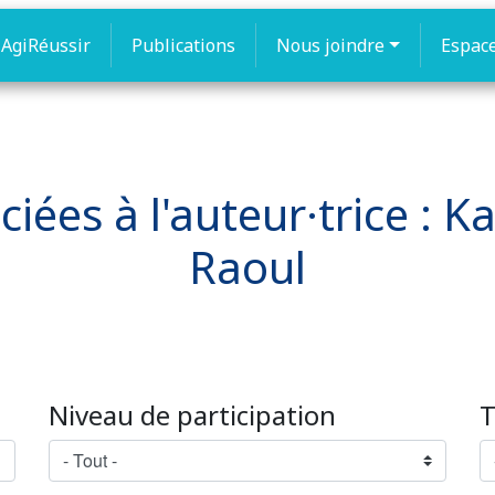
AgiRéussir
Publications
Nous joindre
Espac
ociées à l'auteur·trice 
Raoul
Niveau de participation
T