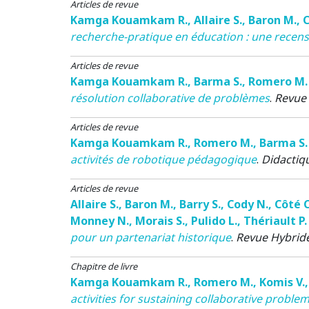
Articles de revue
Kamga Kouamkam R.
,
Allaire S.
,
Baron M.
,
C
recherche-pratique en éducation : une recens
Articles de revue
Kamga Kouamkam R.
,
Barma S.
,
Romero M.
résolution collaborative de problèmes
.
Revue 
Articles de revue
Kamga Kouamkam R.
,
Romero M.
,
Barma S.
activités de robotique pédagogique
.
Didactiq
Articles de revue
Allaire S.
,
Baron M.
,
Barry S.
,
Cody N.
,
Côté C
Monney N.
,
Morais S.
,
Pulido L.
,
Thériault P.
pour un partenariat historique
.
Revue Hybride
Chapitre de livre
Kamga Kouamkam R.
,
Romero M.
,
Komis V.
activities for sustaining collaborative proble