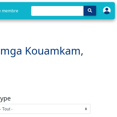
e membre
: Kamga Kouamkam,
ype