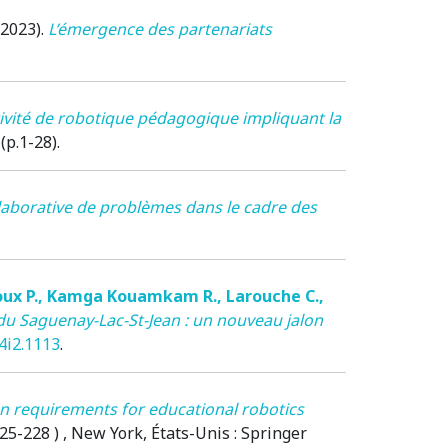
(2023)
.
L’émergence des partenariats
tivité de robotique pédagogique impliquant la
 (p.1-28).
llaborative de problèmes dans le cadre des
ux P.
,
Kamga Kouamkam R.
,
Larouche C.
,
u Saguenay-Lac-St-Jean : un nouveau jalon
v4i2.1113
.
n requirements for educational robotics
225-228 )
, New York, États-Unis
: Springer