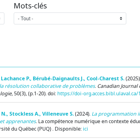
Mots-clés
,
Lachance P.
,
Bérubé-Daignaults J.
,
Cool-Charest S.
(2025)
a résolution collaborative de problèmes
.
Canadian Journal 
logie
, 50(3), (p.1-20). doi:
https://doi-org.acces.bibl.ulaval.ca
 N.
,
Stockless A.
,
Villeneuve S.
(2024)
.
La programmation in
 et apprenantes
.
La compétence numérique en contexte éduca
ersité du Québec (PUQ) . Disponible:
ici