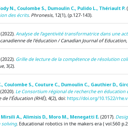
ody N.
,
Coulombe S.
,
Dumoulin C.
,
Pulido L.
,
Thériault P.
ion des écrits
.
Phronesis
, 12(1), (p.127-143).
(2022)
.
Analyse de l’agentivité transformatrice dans une ac
canadienne de l'éducation / Canadian Journal of Education
,
(2022)
.
Grille de lecture de la compétence de résolution co
ue
, 3(2).
.
,
Coulombe S.
,
Couture C.
,
Dumoulin C.
,
Gauthier D.
,
Giro
(2020)
.
Le Consortium régional de recherche en éducation d
 de l'Éducation (RHÉ)
, 4(2), doi:
https://doi.org/10.1522/rhe.
,
Mirsili A.
,
Alimisis D.
,
Moro M.
,
Menegatti E.
(2017)
.
Desig
m solving
.
Educational robotics in the makers era ( vol.560 p.