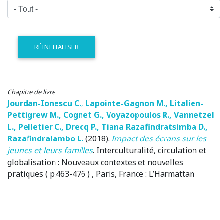
RÉINITIALISER
Chapitre de livre
Jourdan-Ionescu C.
,
Lapointe-Gagnon M.
,
Litalien-
Pettigrew M.
,
Cognet G.
,
Voyazopoulos R.
,
Vannetzel
L.
,
Pelletier C.
,
Drecq P.
,
Tiana Razafindratsimba D.
,
Razafindralambo L.
(2018)
.
Impact des écrans sur les
jeunes et leurs familles
.
Interculturalité, circulation et
globalisation : Nouveaux contextes et nouvelles
pratiques ( p.463-476 )
, Paris, France
: L’Harmattan