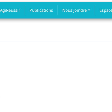
AgiRéussir
Publications
Nous joindre
Espac