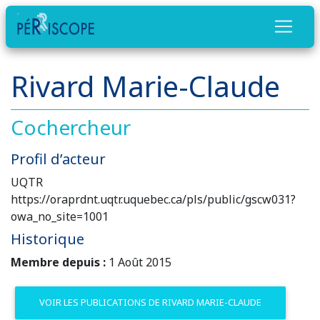
Rivard Marie-Claude
Cochercheur
Profil d’acteur
UQTR
https://oraprdnt.uqtr.uquebec.ca/pls/public/gscw031?
owa_no_site=1001
Historique
Membre depuis :
1 Août 2015
VOIR LES PUBLICATIONS DE RIVARD MARIE-CLAUDE