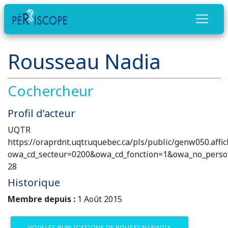
Rousseau Nadia
Cochercheur
Profil d’acteur
UQTR
https://oraprdnt.uqtr.uquebec.ca/pls/public/genw050.affi
owa_cd_secteur=0200&owa_cd_fonction=1&owa_no_pers
28
Historique
Membre depuis :
1 Août 2015
VOIR LES PUBLICATIONS DE ROUSSEAU NADIA