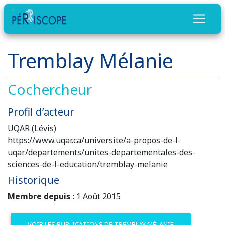
Tremblay Mélanie
Cochercheur
Profil d’acteur
UQAR (Lévis)
https://www.uqar.ca/universite/a-propos-de-l-
uqar/departements/unites-departementales-des-
sciences-de-l-education/tremblay-melanie
Historique
Membre depuis :
1 Août 2015
VOIR LES PUBLICATIONS DE TREMBLAY MÉLANIE