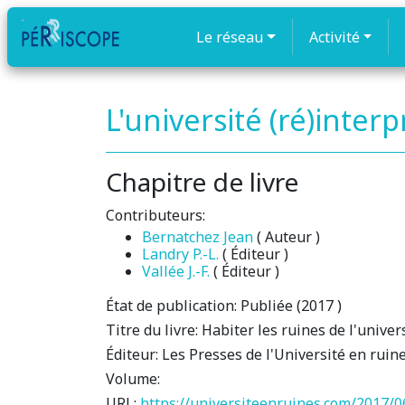
Le réseau
Activité
L'université (ré)inter
Chapitre de livre
Contributeurs:
Bernatchez Jean
( Auteur )
Landry P.-L.
( Éditeur )
Vallée J.-F.
( Éditeur )
État de publication:
Publiée (2017 )
Titre du livre:
Habiter les ruines de l'univer
Éditeur:
Les Presses de l'Université en ruin
Volume:
URL:
https://universiteenruines.com/2017/06