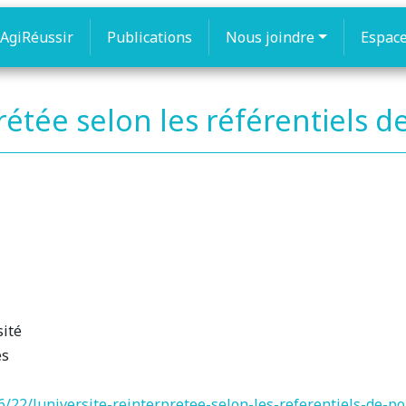
AgiRéussir
Publications
Nous joindre
Espac
prétée selon les référentiels 
sité
es
/22/luniversite-reinterpretee-selon-les-referentiels-de-po