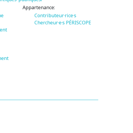
Appartenance:
me
Contributeur·rice·s
Chercheur·e·s PÉRISCOPE
ment
ment