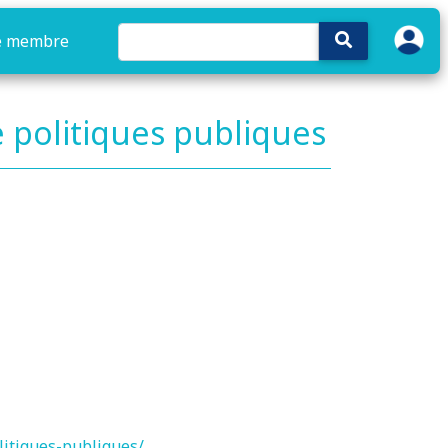
e membre
de politiques publiques
litiques-publiques/