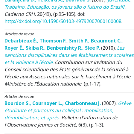
Trabalho, Educação: os jovens são o futuro do Brasil?
.
Caderno CRH
, 20(49), (p.95-105). doi:
http://dx.doi.org/10.1590/S0103-49792007000100008
.
Articles de revue
Debarbieux É.
,
Thomson F.
,
Smith P.
,
Beaumont C.
,
Royer É.
,
Skiba R.
,
Benbenishty R.
,
Slee P.
(2010)
.
Les
sanctions disciplinaires dans les établissements scolaires
et la violence à l’école
.
Contribution sur invitation du
Conseil scientifique des États généraux de la sécurité à
l’École aux Assises nationales sur le harcèlment à l'école.
Ministère de l’Éducation nationale
, (p.1-17).
Articles de revue
Bourdon S.
,
Cournoyer L.
,
Charbonneau J.
(2007)
.
Grève
étudiante et parcours au collégial : mobilisation,
démobilisation, et après
.
Bulletin d'information de
l'Observatoire jeunes et Société
, 6(3), (p.1-3).