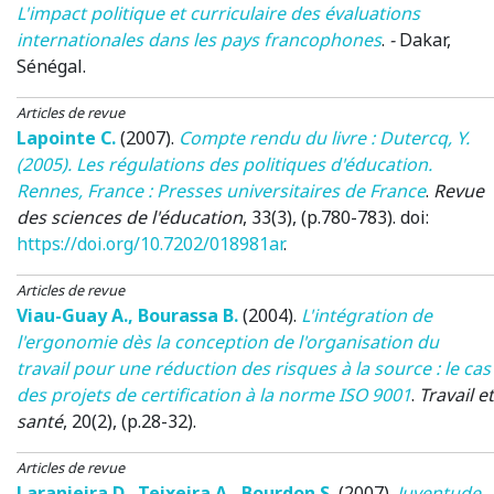
L'impact politique et curriculaire des évaluations
internationales dans les pays francophones
.
-
Dakar,
Sénégal
.
Articles de revue
Lapointe C.
(2007)
.
Compte rendu du livre : Dutercq, Y.
(2005). Les régulations des politiques d'éducation.
Rennes, France : Presses universitaires de France
.
Revue
des sciences de l'éducation
, 33(3), (p.780-783). doi:
https://doi.org/10.7202/018981ar
.
Articles de revue
Viau-Guay A.
,
Bourassa B.
(2004)
.
L'intégration de
l'ergonomie dès la conception de l'organisation du
travail pour une réduction des risques à la source : le cas
des projets de certification à la norme ISO 9001
.
Travail et
santé
, 20(2), (p.28-32).
Articles de revue
Laranjeira D.
,
Teixeira A.
,
Bourdon S.
(2007)
.
Juventude,