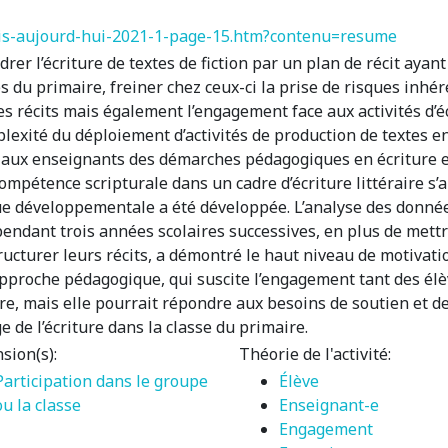
cais-aujourd-hui-2021-1-page-15.htm?contenu=resume
adrer l’écriture de textes de fiction par un plan de récit aya
es du primaire, freiner chez ceux-ci la prise de risques inhér
récits mais également l’engagement face aux activités d’écri
mplexité du déploiement d’activités de production de textes e
r aux enseignants des démarches pédagogiques en écriture e
mpétence scripturale dans un cadre d’écriture littéraire s’a
 développementale a été développée. L’analyse des données
pendant trois années scolaires successives, en plus de mettr
ucturer leurs récits, a démontré le haut niveau de motivat
e approche pédagogique, qui suscite l’engagement tant des 
aire, mais elle pourrait répondre aux besoins de soutien et
 de l’écriture dans la classe du primaire.
sion(s):
Théorie de l'activité:
Participation dans le groupe
Élève
ou la classe
Enseignant-e
Engagement