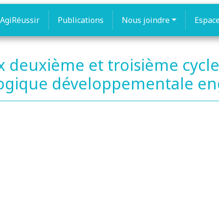
AgiRéussir
Publications
Nous joindre
Espac
aux deuxième et troisième cycl
ogique développementale e