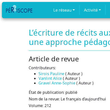
Le réseau
Activité
L’écriture de récits 
une approche pédag
Article de revue
Contributeurs:
Sirois Pauline
( Auteur )
Vanlint Alice
( Auteur )
Gravel Anne-Sophie
( Auteur )
État de publication:
publié
Nom de la revue:
Le français d’aujourd’hui
Volume:
212