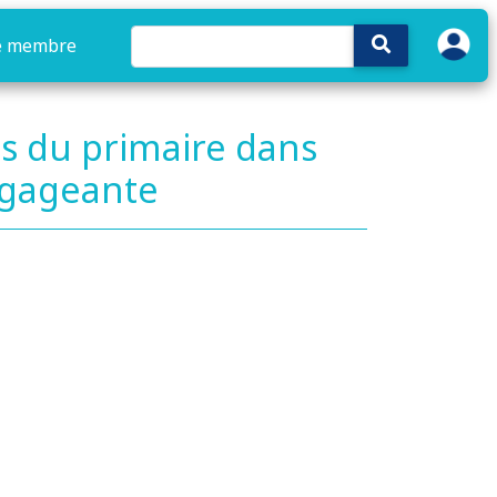
e membre
es du primaire dans
ngageante