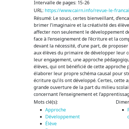
Intervalle de pages:
15-26
URL:
https://www.cairn.info/revue-le-fran
Résumé:
Le souci, certes bienveillant, d’enc
brimer l’imaginaire et la créativité des élèv
affecter non seulement le développement des 
face à l’enseignement de l’écriture et la co
devant la nécessité, d’une part, de propose
aux élèves du primaire de développer leur co
leur engagement, une approche pédagogique
élèves, qui ont bénéficié de cette approche 
élaborer leur propre schéma causal pour str
écriture qu’ils ont développé. Certes, cett
grande ouverture de la part du milieu scol
concernant l’enseignement et l’apprentissage
Mots clé(s):
Dimen
Approche
Développement
Élève