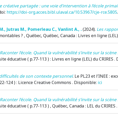
re créative partagée : une voie d’intervention à l’école primai
doi:
https://doi-org.acces.bibl.ulaval.ca/10.53967/cje-rce.5805
.
M.
,
Jutras M.
,
Pomerleau C.
,
Vanlint A.
,
.
(2024)
.
Les rapport
rmontables ?
, Québec, Québec, Canada
: Livres en ligne (LE
Raconter l’école. Quand la vulnérabilité s’invite sur la scène 
site éducative ( p.77-113 )
: Livres en ligne (LEL) du CRIRES .
ifficultés de son contexte personnel
.
Le PL23 et l’INEE : ex
122-124 )
: Licence Creative Commons . Disponible:
ici
Raconter l’école. Quand la vulnérabilité s’invite sur la scène 
site éducative ( p.77-113 )
, Québec, Canada
: LEL du CRIRES 