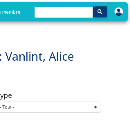
e membre
 Vanlint, Alice
ype