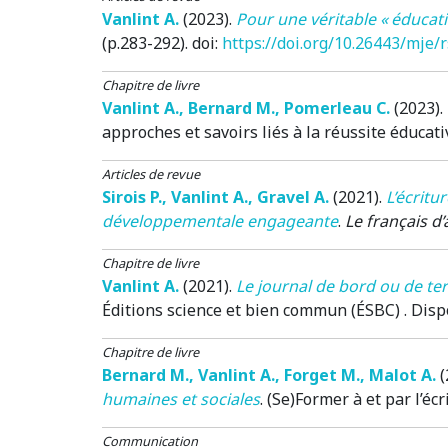
Vanlint A.
(2023)
.
Pour une véritable « éducatio
(p.283-292). doi:
https://doi.org/10.26443/mje/
Chapitre de livre
Vanlint A.
,
Bernard M.
,
Pomerleau C.
(2023)
.
approches et savoirs liés à la réussite éducati
Articles de revue
Sirois P.
,
Vanlint A.
,
Gravel A.
(2021)
.
L’écrit
développementale engageante
.
Le français d
Chapitre de livre
Vanlint A.
(2021)
.
Le journal de bord ou de ter
Éditions science et bien commun (ÉSBC) . Disp
Chapitre de livre
Bernard M.
,
Vanlint A.
,
Forget M.
,
Malot A.
(
humaines et sociales
.
(Se)Former à et par l’écr
Communication