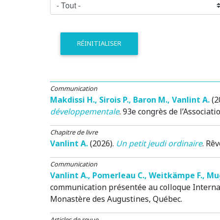
RÉINITIALISER
Communication
Makdissi H.
,
Sirois P.
,
Baron M.
,
Vanlint A.
(2
développementale
.
93e congrès de l’Associat
Chapitre de livre
Vanlint A.
(2026)
.
Un petit jeudi ordinaire
.
Rêv
Communication
Vanlint A.
,
Pomerleau C.
,
Weitkämpe F.
,
Mug
communication présentée au colloque Internati
Monastère des Augustines, Québec.
Articles de revue