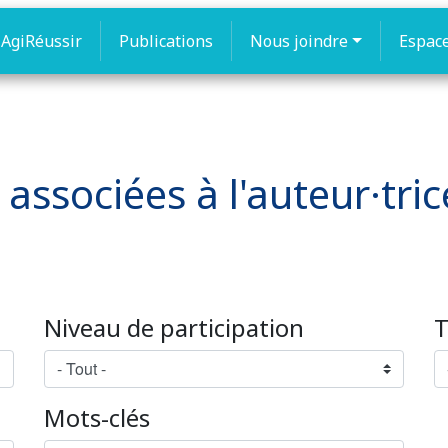
AgiRéussir
Publications
Nous joindre
Espac
 associées à l'auteur·tric
Niveau de participation
T
Mots-clés