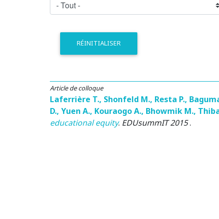
RÉINITIALISER
Article de colloque
Laferrière T.
,
Shonfeld M.
,
Resta P.
,
Baguma
D.
,
Yuen A.
,
Kouraogo A.
,
Bhowmik M.
,
Thiba
educational equity
.
EDUsummIT 2015
.