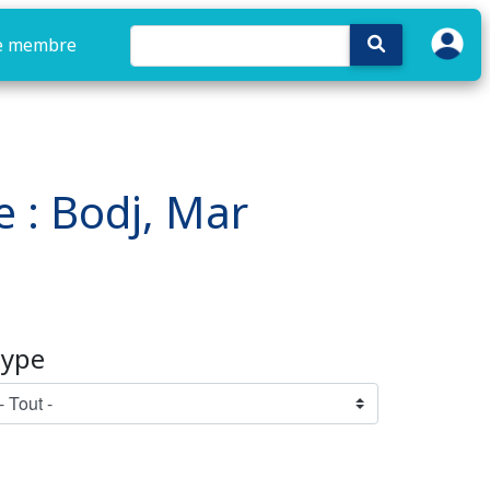
e membre
e : Bodj, Mar
ype