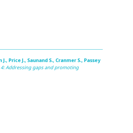
 J.
,
Price J.
,
Saunand S.
,
Cranmer S.
,
Passey
4: Addressing gaps and promoting