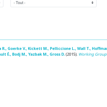
 R.
,
Goerke V.
,
Kickett M.
,
Pelliccione L.
,
Wall T.
,
Hoffman
ult É.
,
Bodj M.
,
Yazbak M.
,
Gross D.
(2015)
.
Working Group 