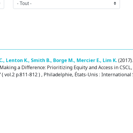
C.
,
Lenton K.
,
Smith B.
,
Borge M.
,
Mercier E.
,
Lim K.
(2017)
Making a Difference: Prioritizing Equity and Access in CSC
( vol.2 p.811-812 )
, Philadelphie, États-Unis
: International