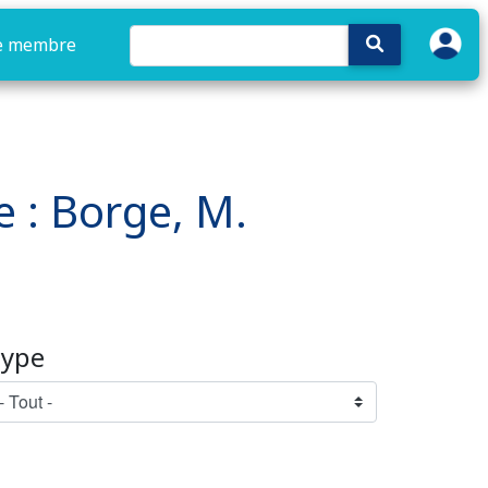
e membre
e : Borge, M.
ype