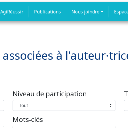
AgiRéussir
Publications
Nous joindre
Espac
 associées à l'auteur·tric
Niveau de participation
T
Mots-clés