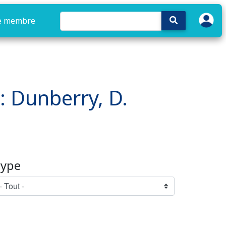
e membre
 : Dunberry, D.
ype