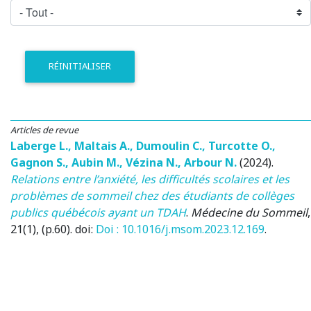
RÉINITIALISER
Articles de revue
Laberge L.
,
Maltais A.
,
Dumoulin C.
,
Turcotte O.
,
Gagnon S.
,
Aubin M.
,
Vézina N.
,
Arbour N.
(2024)
.
Relations entre l’anxiété, les difficultés scolaires et les
problèmes de sommeil chez des étudiants de collèges
publics québécois ayant un TDAH
.
Médecine du Sommeil
,
21(1), (p.60). doi:
Doi : 10.1016/j.msom.2023.12.169
.