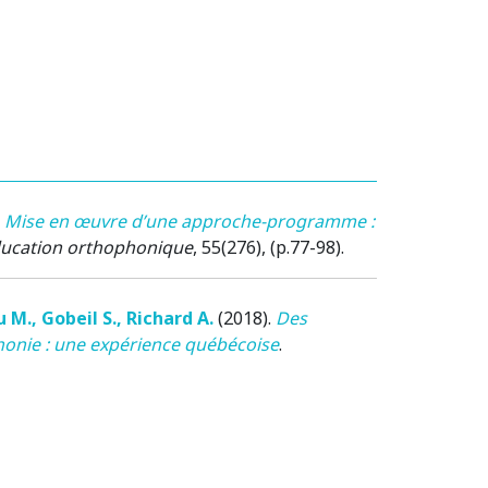
.
Mise en œuvre d’une approche-programme :
ucation orthophonique
, 55(276), (p.77-98).
u M.
,
Gobeil S.
,
Richard A.
(2018)
.
Des
honie : une expérience québécoise
.