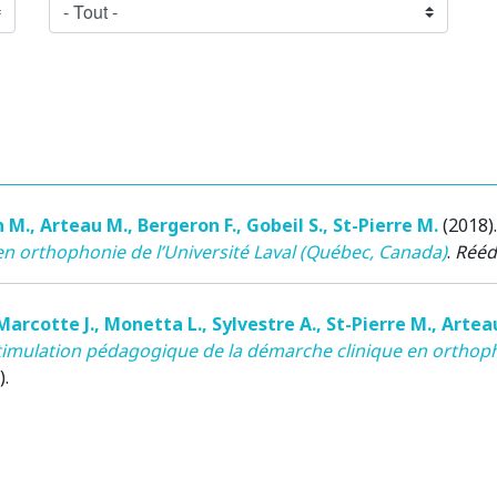
n M.
,
Arteau M.
,
Bergeron F.
,
Gobeil S.
,
St-Pierre M.
(2018)
en orthophonie de l’Université Laval (Québec, Canada)
.
Rééd
Marcotte J.
,
Monetta L.
,
Sylvestre A.
,
St-Pierre M.
,
Artea
timulation pédagogique de la démarche clinique en orthop
).