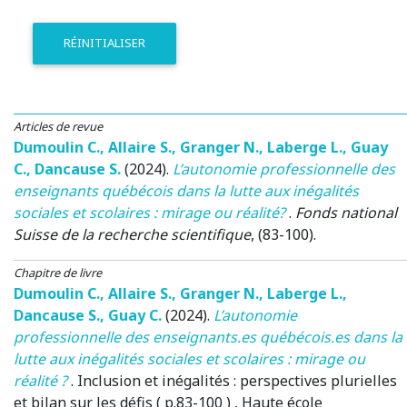
RÉINITIALISER
Articles de revue
Dumoulin C.
,
Allaire S.
,
Granger N.
,
Laberge L.
,
Guay
C.
,
Dancause S.
(2024)
.
L’autonomie professionnelle des
enseignants québécois dans la lutte aux inégalités
sociales et scolaires : mirage ou réalité?
.
Fonds national
Suisse de la recherche scientifique
, (83-100).
Chapitre de livre
Dumoulin C.
,
Allaire S.
,
Granger N.
,
Laberge L.
,
Dancause S.
,
Guay C.
(2024)
.
L’autonomie
professionnelle des enseignants.es québécois.es dans la
lutte aux inégalités sociales et scolaires : mirage ou
réalité ?
.
Inclusion et inégalités : perspectives plurielles
et bilan sur les défis ( p.83-100 )
, Haute école