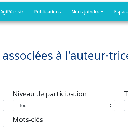
AgiRéussir
Publications
Nous joindre
Espac
 associées à l'auteur·tric
Niveau de participation
T
Mots-clés