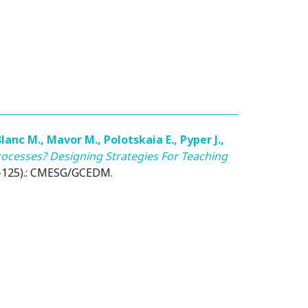
Blanc M.
,
Mavor M.
,
Polotskaia E.
,
Pyper J.
,
ocesses? Designing Strategies For Teaching
-125).: CMESG/GCEDM.