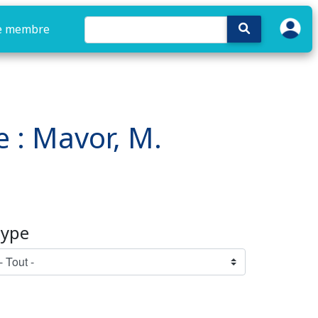
e membre
e : Mavor, M.
ype