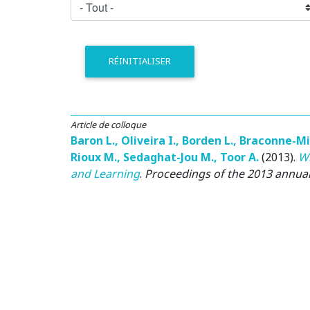
RÉINITIALISER
Article de colloque
Baron L.
,
Oliveira I.
,
Borden L.
,
Braconne-Mi
Rioux M.
,
Sedaghat-Jou M.
,
Toor A.
(2013)
.
Wh
and Learning
.
Proceedings of the 2013 annua