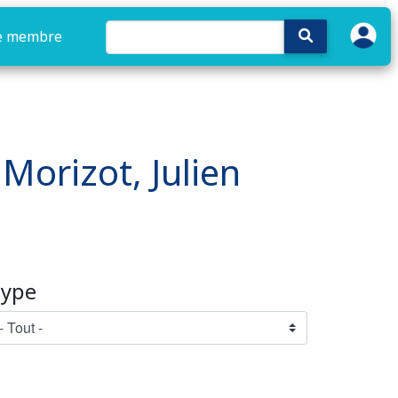
e membre
 Morizot, Julien
ype