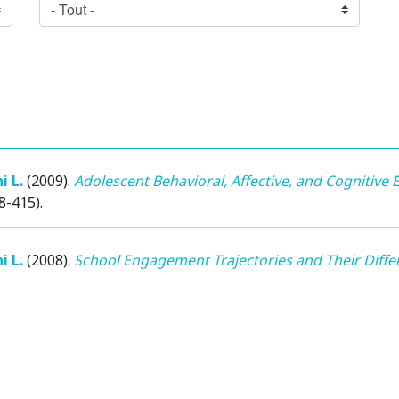
i L.
(2009)
.
Adolescent Behavioral, Affective, and Cognitive
08-415).
i L.
(2008)
.
School Engagement Trajectories and Their Differ