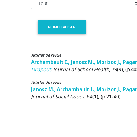
RÉINITIALISER
Articles de revue
Archambault I.
,
Janosz M.
,
Morizot J.
,
Pagan
Dropout
.
Journal of School Health
, 79(9), (p.4
Articles de revue
Janosz M.
,
Archambault I.
,
Morizot J.
,
Pagan
Journal of Social Issues
, 64(1), (p.21-40).