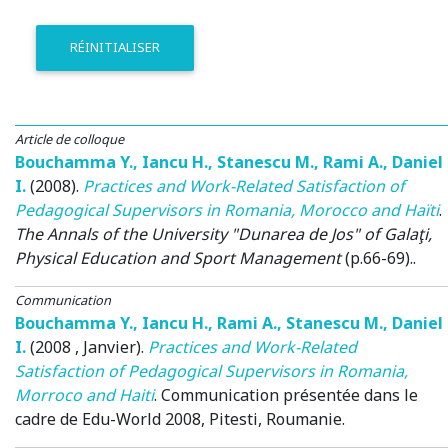
RÉINITIALISER
Article de colloque
Bouchamma Y.
,
Iancu H.
,
Stanescu M.
,
Rami A.
,
Daniel
I.
(2008)
.
Practices and Work-Related Satisfaction of
Pedagogical Supervisors in Romania, Morocco and Haïti
.
The Annals of the University "Dunarea de Jos" of Galaţi,
Physical Education and Sport Management
(p.66-69)..
Communication
Bouchamma Y.
,
Iancu H.
,
Rami A.
,
Stanescu M.
,
Daniel
I.
(2008 , Janvier)
.
Practices and Work-Related
Satisfaction of Pedagogical Supervisors in Romania,
Morroco and Haiti
.
Communication présentée dans le
cadre de Edu-World 2008
, Pitesti, Roumanie.