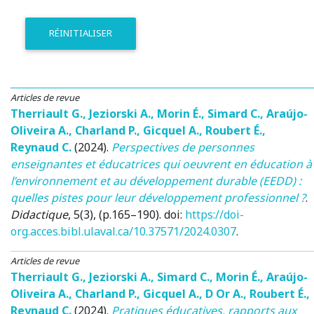
RÉINITIALISER
Articles de revue
Therriault G.
,
Jeziorski A.
,
Morin É.
,
Simard C.
,
Araújo-
Oliveira A.
,
Charland P.
,
Gicquel A.
,
Roubert É.
,
Reynaud C.
(2024)
.
Perspectives de personnes
enseignantes et éducatrices qui oeuvrent en éducation à
l’environnement et au développement durable (EEDD) :
quelles pistes pour leur développement professionnel ?
.
Didactique
, 5(3), (p.165–190). doi:
https://doi-
org.acces.bibl.ulaval.ca/10.37571/2024.0307
.
Articles de revue
Therriault G.
,
Jeziorski A.
,
Simard C.
,
Morin É.
,
Araújo-
Oliveira A.
,
Charland P.
,
Gicquel A.
,
D Or A.
,
Roubert É.
,
Reynaud C.
(2024)
.
Pratiques éducatives, rapports aux