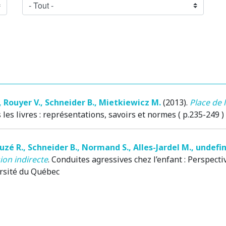
,
Rouyer V.
,
Schneider B.
,
Mietkiewicz M.
(2013)
.
Place de l
les livres : représentations, savoirs et normes ( p.235-249 )
uzé R.
,
Schneider B.
,
Normand S.
,
Alles-Jardel M.
,
undefin
ion indirecte
.
Conduites agressives chez l’enfant : Perspect
ersité du Québec