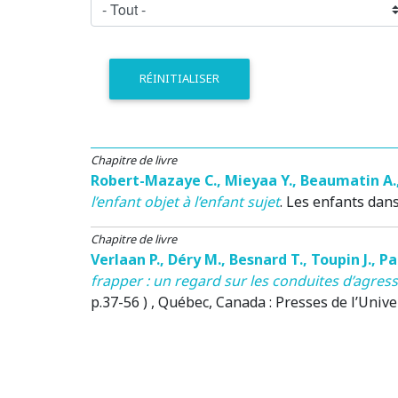
RÉINITIALISER
Chapitre de livre
Robert-Mazaye C.
,
Mieyaa Y.
,
Beaumatin A.
l’enfant objet à l’enfant sujet
.
Les enfants dans 
Chapitre de livre
Verlaan P.
,
Déry M.
,
Besnard T.
,
Toupin J.
,
Pa
frapper : un regard sur les conduites d’agress
p.37-56 )
, Québec, Canada
: Presses de l’Univ