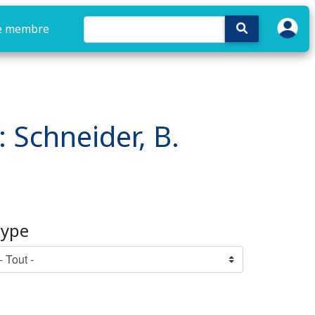
e membre
: Schneider, B.
ype