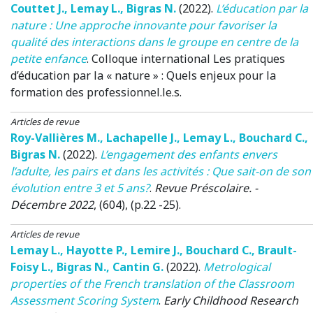
Couttet J.
,
Lemay L.
,
Bigras N.
(2022)
.
L’éducation par la
nature : Une approche innovante pour favoriser la
qualité des interactions dans le groupe en centre de la
petite enfance
.
Colloque international Les pratiques
d’éducation par la « nature » : Quels enjeux pour la
formation des professionnel.le.s
.
Articles de revue
Roy-Vallières M.
,
Lachapelle J.
,
Lemay L.
,
Bouchard C.
,
Bigras N.
(2022)
.
L’engagement des enfants envers
l’adulte, les pairs et dans les activités : Que sait-on de son
évolution entre 3 et 5 ans?
.
Revue Préscolaire. -
Décembre 2022
, (604), (p.22 -25).
Articles de revue
Lemay L.
,
Hayotte P.
,
Lemire J.
,
Bouchard C.
,
Brault-
Foisy L.
,
Bigras N.
,
Cantin G.
(2022)
.
Metrological
properties of the French translation of the Classroom
Assessment Scoring System
.
Early Childhood Research