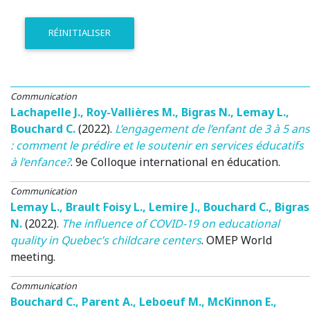
RÉINITIALISER
Communication
Lachapelle J.
,
Roy-Vallières M.
,
Bigras N.
,
Lemay L.
,
Bouchard C.
(2022)
.
L’engagement de l’enfant de 3 à 5 ans
: comment le prédire et le soutenir en services éducatifs
à l’enfance?
.
9e Colloque international en éducation
.
Communication
Lemay L.
,
Brault Foisy L.
,
Lemire J.
,
Bouchard C.
,
Bigras
N.
(2022)
.
The influence of COVID-19 on educational
quality in Quebec’s childcare centers
.
OMEP World
meeting
.
Communication
Bouchard C.
,
Parent A.
,
Leboeuf M.
,
McKinnon E.
,