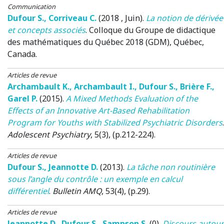
Communication
Dufour S.
,
Corriveau C.
(2018 , Juin)
.
La notion de dérivée
et concepts associés
.
Colloque du Groupe de didactique
des mathématiques du Québec 2018 (GDM)
, Québec,
Canada.
Articles de revue
Archambault K.
,
Archambault I.
,
Dufour S.
,
Brière F.
,
Garel P.
(2015)
.
A Mixed Methods Evaluation of the
Effects of an Innovative Art-Based Rehabilitation
Program for Youths with Stabilized Psychiatric Disorders
.
Adolescent Psychiatry
, 5(3), (p.212-224).
Articles de revue
Dufour S.
,
Jeannotte D.
(2013)
.
La tâche non routinière
sous l’angle du contrôle : un exemple en calcul
différentiel
.
Bulletin AMQ
, 53(4), (p.29).
Articles de revue
Jeannotte D.
,
Dufour S.
,
Sampson S.
(0)
.
Discours autour