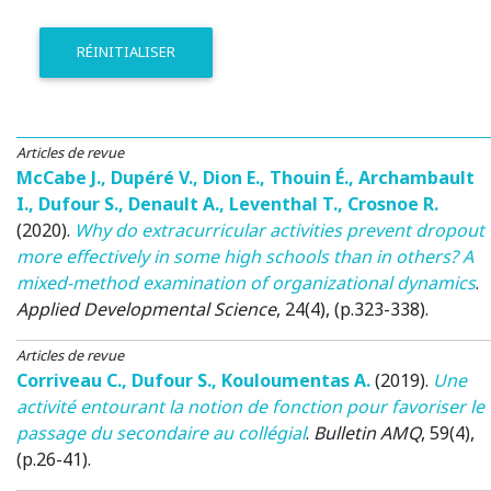
RÉINITIALISER
Articles de revue
McCabe J.
,
Dupéré V.
,
Dion E.
,
Thouin É.
,
Archambault
I.
,
Dufour S.
,
Denault A.
,
Leventhal T.
,
Crosnoe R.
(2020)
.
Why do extracurricular activities prevent dropout
more effectively in some high schools than in others? A
mixed-method examination of organizational dynamics
.
Applied Developmental Science
, 24(4), (p.323-338).
Articles de revue
Corriveau C.
,
Dufour S.
,
Kouloumentas A.
(2019)
.
Une
activité entourant la notion de fonction pour favoriser le
passage du secondaire au collégial
.
Bulletin AMQ
, 59(4),
(p.26-41).