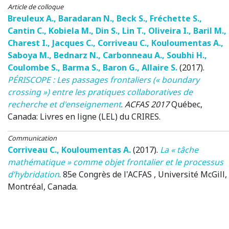
Article de colloque
Breuleux A.
,
Baradaran N.
,
Beck S.
,
Fréchette S.
,
Cantin C.
,
Kobiela M.
,
Din S.
,
Lin T.
,
Oliveira I.
,
Baril M.
,
Charest I.
,
Jacques C.
,
Corriveau C.
,
Kouloumentas A.
,
Saboya M.
,
Bednarz N.
,
Carbonneau A.
,
Soubhi H.
,
Coulombe S.
,
Barma S.
,
Baron G.
,
Allaire S.
(2017)
.
PÉRISCOPE : Les passages frontaliers (« boundary
crossing ») entre les pratiques collaboratives de
recherche et d'enseignement
.
ACFAS 2017
Québec,
Canada
: Livres en ligne (LEL) du CRIRES.
Communication
Corriveau C.
,
Kouloumentas A.
(2017)
.
La « tâche
mathématique » comme objet frontalier et le processus
d’hybridation
.
85e Congrès de l'ACFAS
, Université McGill,
Montréal, Canada.