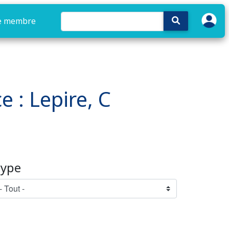
e membre
e : Lepire, C
ype