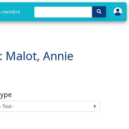
e membre
 : Malot, Annie
ype