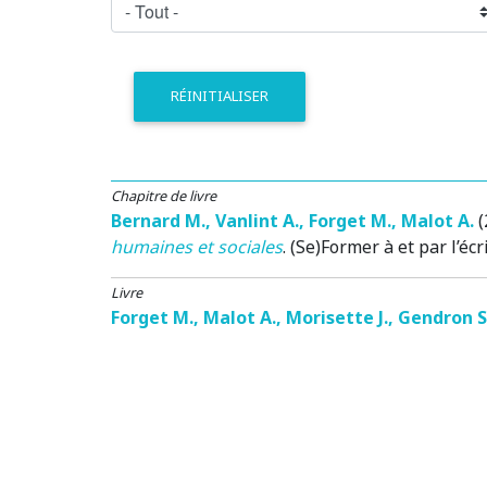
RÉINITIALISER
Chapitre de livre
Bernard M.
,
Vanlint A.
,
Forget M.
,
Malot A.
(
humaines et sociales
.
(Se)Former à et par l’écr
Livre
Forget M.
,
Malot A.
,
Morisette J.
,
Gendron S