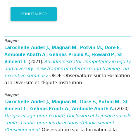
RÉINITIALISER
Rapport
Larochelle-Audet J.
,
Magnan M.
,
Potvin M.
,
Doré E.
,
Amboulé Abath A.
,
Gélinas-Proulx A.
,
Howard P.
,
St-
Vincent L.
(2021)
.
An administrator competency in equity
and diversity : new frames of reference and training : an
executive summary
.
OFDE: Observatoire sur la Formation
à la Diversité et l'Équité
Institution.
Rapport
Larochelle-Audet J.
,
Magnan M.
,
Doré E.
,
Potvin M.
,
St-
Vincent L.
,
Gélinas Proulx A.
,
Amboulé Abath A.
(2020)
.
Diriger et agir pour l’équité, l’inclusion et la justice sociale
: boîte à outils pour les directions d’établissement
d’enseignement
.
Observatoire sur la formation à la