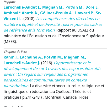
Rapport
Larochelle-Audet J.
,
Magnan M.
,
Potvin M.
,
Doré E.
,
Amboulé Abath A.
,
Gélinas-Proulx A.
,
Howard P.
,
St-
Vincent L.
(2018)
.
Les compétences des directions en
matière d'équité et de diversité : pistes pour les cadres
de référence et la formation
. Rapport au DSAEI du
ministère de l’Éducation et de l’Enseignement Supérieur
(MEES).
Chapitre de livre
Rahm J.
,
Lachaîne A.
,
Potvin M.
,
Magnan M.
,
Larochelle-Audet J.
(2016)
.
L’apprentissage et le
développement de soi à travers des espaces éducatifs
divers : Un regard sur l’enjeu des programmes
parascolaires et communautaires en contexte
pluriethnique
.
La diversité ethnoculturelle, religieuse et
linguistique en éducation au Québec : Théorie et
pratique ( p.241-248 )
, Montréal, Canada
: Fides