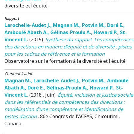
diversité et l’équité
.
Rapport
Larochelle-Audet J.
,
Magnan M.
,
Potvin M.
,
Doré E.
,
Amboulé Abath A.
,
Gélinas-Proulx A.
,
Howard P.
,
St-
Vincent L.
(2019)
.
Synthèse du rapport. Les compétences
des directions en matière d’équité et de diversité : pistes
pour les cadres de référence et la formation
.
Observatoire sur la formation à la diversité et l'équité.
Communication
Magnan M.
,
Larochelle-Audet J.
,
Potvin M.
,
Amboulé
Abath A.
,
Doré E.
,
Gélinas-Proulx A.
,
Howard P.
,
St-
Vincent L.
(2018 , Juin)
.
Équité, inclusion et justice sociale
dans les référentiels de compétences des directions :
modélisation d’une compétence et identifications de
pistes d’action
.
86e Congrès de l'ACFAS
, Chicoutimi,
Canada.