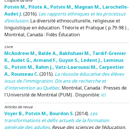
Chapitre de livre
Potvin M.
,
Pilote A.
,
Potvin M.
,
Magnan M.
,
Larochelle-
Audet J.
(2016)
.
Les rapports ethniques et les processus
d’exclusion
.
La diversité ethnoculturelle, religieuse et
linguistique en éducation. Théorie et Pratique ( p.79-98 )
,
Montréal, Canada
: Fidès Éducation
Livre
McAndrew M.
,
Balde A.
,
Bakhshaei M.
,
Tardif-Grenier
K.
,
Audet G.
,
Armand F.
,
Guyon S.
,
Ledent J.
,
Lemieux
G.
,
Potvin M.
,
Rahm J.
,
Vatz-Laaroussi M.
,
Carpentier
A.
,
Rousseau C.
(2015)
.
La réussite éducative des élèves
issus de l'immigration. Dix ans de recherche et
d'intervention au Québec
. Montréal, Canada : Presses de
l'Université de Montréal (PUM) . Disponible:
ici
Articles de revue
Voyer B.
,
Potvin M.
,
Bourdon S.
(2014)
.
Les
transformations et défis actuels de la formation
générale des adultes
.
Revue des sciences de l’éducation
,