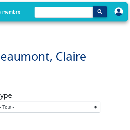
e membre
 Beaumont, Claire
ype