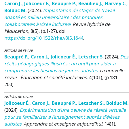
Caron J.
,
Jolicoeur É.
,
Beaupré P.
,
Beaulieu J.
,
Harvey C.
,
Bolduc M.
(2024)
.
Implantation de stages de travail
adapté en milieu universitaire : des pratiques
collaboratives à visée inclusive
.
Revue hybride de
l'éducation
, 8(5), (p.1-27). doi:
https://doi.org/10.1522/rhe.v8i5.1644
.
Articles de revue
Beaupré P.
,
Caron J.
,
Jolicoeur É.
,
Letscher S.
(2024)
.
Des
récits pédagogiques illustrés : un outil pour aider à
comprendre les besoins de jeunes autistes
.
La nouvelle
revue - Éducation et société inclusives
, 4(101), (p.181-
200).
Articles de revue
Jolicoeur É.
,
Caron J.
,
Beaupré P.
,
Letscher S.
,
Bolduc M.
(2024)
.
Expérimentation d’une oeuvre de réalité virtuelle
pour se familiariser à l’enseignement auprès d’élèves
autistes
.
Apprendre et enseigner aujourd'hui
, 14(1),