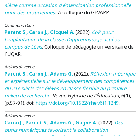
siècle comme occasion d'émancipation professionnelle
pour des praticiennes
.
7e colloque du GEVAPP
.
Communication
Parent S.
,
Caron J.
,
Gicquel A.
(2022)
.
CoP pour
l'implantation de la classe d'apprentissage actif au
campus de Lévis
.
Colloque de pédagogie universitaire de
l'UQAR
.
Articles de revue
Parent S.
,
Caron J.
,
Adams G.
(2022)
.
Réflexion théorique
et expérientielle sur le développement des compétences
du 21e siècle des élèves en classe flexible au primaire :
milieu de recherche
.
Revue Hybride de l’Éducation
, 6(1),
(p.57-91). doi:
https://doi.org/10.1522/rhe.v6i1.1249
.
Articles de revue
Caron J.
,
Parent S.
,
Adams G.
,
Gagné A.
(2022)
.
Des
outils numériques favorisant la collaboration