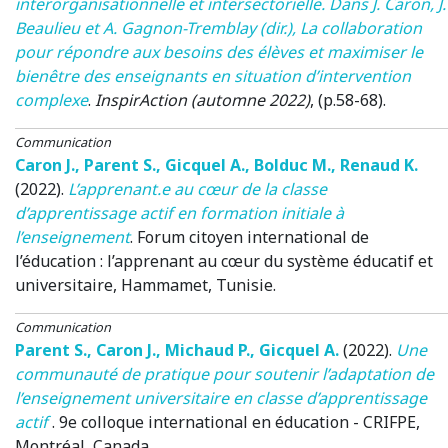
interorganisationnelle et intersectorielle. Dans J. Caron, J.
Beaulieu et A. Gagnon-Tremblay (dir.), La collaboration
pour répondre aux besoins des élèves et maximiser le
bienêtre des enseignants en situation d’intervention
complexe
.
InspirAction (automne 2022)
, (p.58-68).
Communication
Caron J.
,
Parent S.
,
Gicquel A.
,
Bolduc M.
,
Renaud K.
(2022)
.
L’apprenant.e au cœur de la classe
d’apprentissage actif en formation initiale à
l’enseignement
.
Forum citoyen international de
l’éducation : l’apprenant au cœur du système éducatif et
universitaire
, Hammamet, Tunisie.
Communication
Parent S.
,
Caron J.
,
Michaud P.
,
Gicquel A.
(2022)
.
Une
communauté de pratique pour soutenir l’adaptation de
l’enseignement universitaire en classe d’apprentissage
actif
.
9e colloque international en éducation - CRIFPE
,
Montréal, Canada.