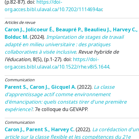
(p.82-87). doi:
https://doi-
org.acces.bibl.ulaval.ca/10.7202/1114694ar
.
Articles de revue
Caron J.
,
Jolicoeur É.
,
Beaupré P.
,
Beaulieu J.
,
Harvey C.
,
Bolduc M.
(2024)
.
Implantation de stages de travail
adapté en milieu universitaire : des pratiques
collaboratives à visée inclusive
.
Revue hybride de
l'éducation
, 8(5), (p.1-27). doi:
https://doi-
org.acces.bibl.ulaval.ca/10.1522/rhe.v8i5.1644
.
Communication
Parent S.
,
Caron J.
,
Gicquel A.
(2022)
.
La classe
d'apprentissage actif comme environnement
d'émancipation: quels constats tirer d'une première
expérience?
.
7e colloque du GEVAPP
.
Communication
Caron J.
,
Parent S.
,
Harvey C.
(2022)
.
La corédaction d'un
article sur la classe flexible et les compétences du 21e