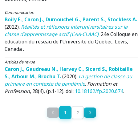
Communication
Boily É.
,
Caron J.
,
Dumouchel G.
,
Parent S.
,
Stockless A.
(2022)
.
Réalités et réflexions interuniversitaires sur la
classe d’apprentissage actif (CAA-CLAAC)
.
24e Colloque en
éducation du réseau de l’Université du Québec
, Lévis,
Canada .
Articles de revue
Caron J.
,
Gaudreau N.
,
Harvey C.
,
Sicard S.
,
Robitaille
S.
,
Arbour M.
,
Brochu T.
(2020)
.
La gestion de classe au
primaire en contexte de pandémie
.
Formation et
Profession
, 28(4), (p.1-12). doi:
10.18162/fp.2020.674
.
1
2