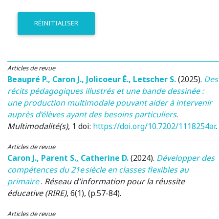
RÉINITIALISER
Articles de revue
Beaupré P.
,
Caron J.
,
Jolicoeur É.
,
Letscher S.
(2025)
.
Des
récits pédagogiques illustrés et une bande dessinée :
une production multimodale pouvant aider à intervenir
auprès d’élèves ayant des besoins particuliers
.
Multimodalité(s)
, 1 doi:
https://doi.org/10.7202/1118254ar
.
Articles de revue
Caron J.
,
Parent S.
,
Catherine D.
(2024)
.
Développer des
compétences du 21e siècle en classes flexibles au
primaire
.
Réseau d'information pour la réussite
éducative (RIRE)
, 6(1), (p.57-84).
Articles de revue