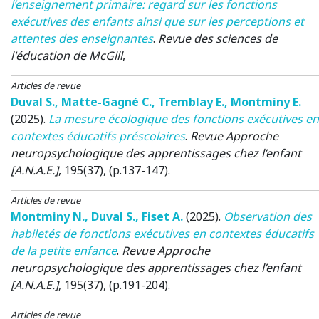
l’enseignement primaire: regard sur les fonctions
exécutives des enfants ainsi que sur les perceptions et
attentes des enseignantes
.
Revue des sciences de
l'éducation de McGill
,
Articles de revue
Duval S.
,
Matte-Gagné C.
,
Tremblay E.
,
Montminy E.
(2025)
.
La mesure écologique des fonctions exécutives en
contextes éducatifs préscolaires
.
Revue Approche
neuropsychologique des apprentissages chez l’enfant
[A.N.A.E.]
, 195(37), (p.137-147).
Articles de revue
Montminy N.
,
Duval S.
,
Fiset A.
(2025)
.
Observation des
habiletés de fonctions exécutives en contextes éducatifs
de la petite enfance
.
Revue Approche
neuropsychologique des apprentissages chez l’enfant
[A.N.A.E.]
, 195(37), (p.191-204).
Articles de revue