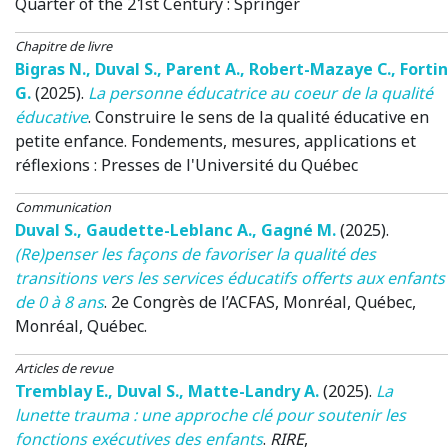
Quarter of the 21st Century
: Springer
Chapitre de livre
Bigras N.
,
Duval S.
,
Parent A.
,
Robert-Mazaye C.
,
Fortin
G.
(2025)
.
La personne éducatrice au coeur de la qualité
éducative
.
Construire le sens de la qualité éducative en
petite enfance. Fondements, mesures, applications et
réflexions
: Presses de l'Université du Québec
Communication
Duval S.
,
Gaudette-Leblanc A.
,
Gagné M.
(2025)
.
(Re)penser les façons de favoriser la qualité des
transitions vers les services éducatifs offerts aux enfants
de 0 à 8 ans
.
2e Congrès de l’ACFAS, Monréal, Québec
,
Monréal, Québec.
Articles de revue
Tremblay E.
,
Duval S.
,
Matte-Landry A.
(2025)
.
La
lunette trauma : une approche clé pour soutenir les
fonctions exécutives des enfants
.
RIRE
,