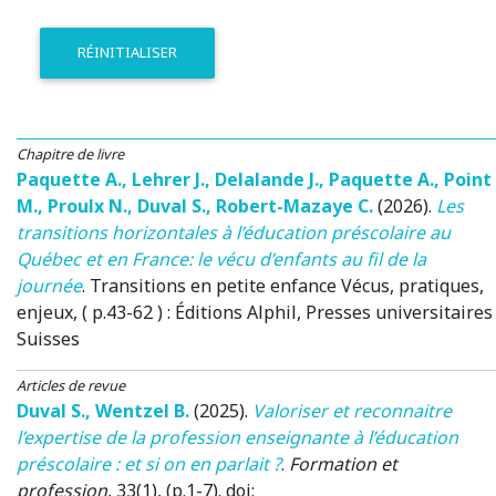
RÉINITIALISER
Chapitre de livre
Paquette A.
,
Lehrer J.
,
Delalande J.
,
Paquette A.
,
Point
M.
,
Proulx N.
,
Duval S.
,
Robert-Mazaye C.
(2026)
.
Les
transitions horizontales à l’éducation préscolaire au
Québec et en France: le vécu d’enfants au fil de la
journée
.
Transitions en petite enfance Vécus, pratiques,
enjeux, ( p.43-62 )
: Éditions Alphil, Presses universitaires
Suisses
Articles de revue
Duval S.
,
Wentzel B.
(2025)
.
Valoriser et reconnaitre
l’expertise de la profession enseignante à l’éducation
préscolaire : et si on en parlait ?
.
Formation et
profession
, 33(1), (p.1-7). doi: