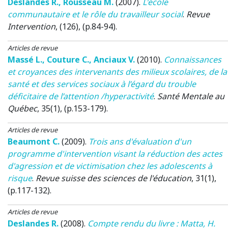
Deslandes R.
,
Rousseau M.
(2007)
.
L'école
communautaire et le rôle du travailleur social
.
Revue
Intervention
, (126), (p.84-94).
Articles de revue
Massé L.
,
Couture C.
,
Anciaux V.
(2010)
.
Connaissances
et croyances des intervenants des milieux scolaires, de la
santé et des services sociaux à l’égard du trouble
déficitaire de l’attention /hyperactivité
.
Santé Mentale au
Québec
, 35(1), (p.153-179).
Articles de revue
Beaumont C.
(2009)
.
Trois ans d'évaluation d'un
programme d'intervention visant la réduction des actes
d'agression et de victimisation chez les adolescents à
risque
.
Revue suisse des sciences de l'éducation
, 31(1),
(p.117-132).
Articles de revue
Deslandes R.
(2008)
.
Compte rendu du livre : Matta, H.