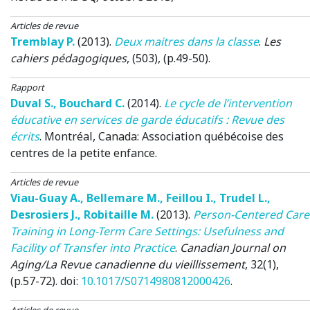
Articles de revue
Tremblay P.
(2013)
.
Deux maitres dans la classe
.
Les
cahiers pédagogiques
, (503), (p.49-50).
Rapport
Duval S.
,
Bouchard C.
(2014)
.
Le cycle de l’intervention
éducative en services de garde éducatifs : Revue des
écrits
.
Montréal, Canada:
Association québécoise des
centres de la petite enfance.
Articles de revue
Viau-Guay A.
,
Bellemare M.
,
Feillou I.
,
Trudel L.
,
Desrosiers J.
,
Robitaille M.
(2013)
.
Person-Centered Care
Training in Long-Term Care Settings: Usefulness and
Facility of Transfer into Practice
.
Canadian Journal on
Aging/La Revue canadienne du vieillissement
, 32(1),
(p.57-72). doi:
10.1017/S0714980812000426
.
Articles de revue