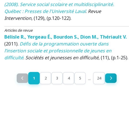
(2008). Service social scolaire et multidisciplinarité.
Québec : Presses de l'Université Laval
.
Revue
Intervention
, (129), (p.120-122).
Articles de revue
Bélisle R.
,
Yergeau É.
,
Bourdon S.
,
Dion M.
,
Thériault V.
(2011)
.
Défis de la programmation ouverte dans
l’insertion sociale et professionnelle de jeunes en
difficulté
.
Sociétés et jeunesses en difficulté
, (11), (p.1-25).
...
1
2
3
4
5
24