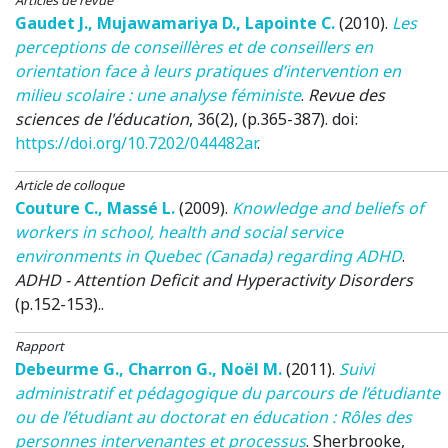
Gaudet J.
,
Mujawamariya D.
,
Lapointe C.
(2010)
.
Les
perceptions de conseillères et de conseillers en
orientation face à leurs pratiques d’intervention en
milieu scolaire : une analyse féministe
.
Revue des
sciences de l'éducation
, 36(2), (p.365-387). doi:
https://doi.org/10.7202/044482ar
.
Article de colloque
Couture C.
,
Massé L.
(2009)
.
Knowledge and beliefs of
workers in school, health and social service
environments in Quebec (Canada) regarding ADHD
.
ADHD - Attention Deficit and Hyperactivity Disorders
(p.152-153)..
Rapport
Debeurme G.
,
Charron G.
,
Noël M.
(2011)
.
Suivi
administratif et pédagogique du parcours de l’étudiante
ou de l’étudiant au doctorat en éducation : Rôles des
personnes intervenantes et processus
.
Sherbrooke,